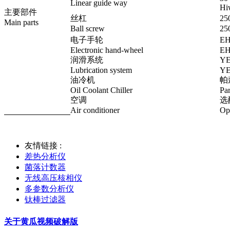
Linear guide way
Hi
主要部件
丝杠
25
Main parts
Ball screw
25
电子手轮
E
Electronic hand-wheel
EH
润滑系统
Y
Lubrication system
YE
油冷机
帕
Oil Coolant Chiller
Pa
空调
选
Air conditioner
Op
友情链接 :
差热分析仪
菌落计数器
无线高压核相仪
多参数分析仪
钛棒过滤器
关于黄瓜视频破解版