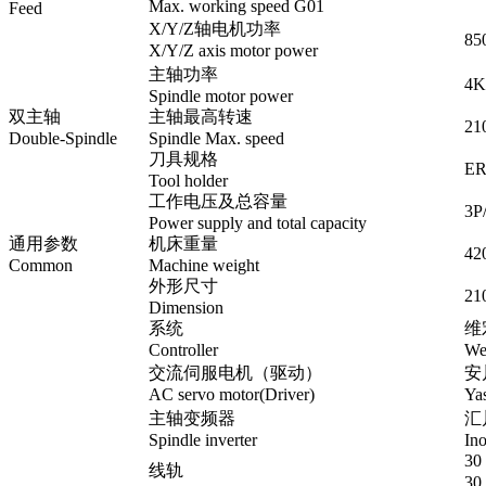
Max. working speed G01
Feed
X/Y/Z轴电机功率
85
X/Y/Z axis motor power
主轴功率
4
Spindle motor power
双主轴
主轴最高转速
21
Double-Spindle
Spindle Max. speed
刀具规格
ER
Tool holder
工作电压及总容量
3P
Power supply and total capacity
通用参数
机床重量
42
Common
Machine weight
外形尺寸
21
Dimension
系统
维
Controller
We
交流伺服电机（驱动）
安
AC servo motor(Driver)
Ya
主轴变频器
汇
Spindle inverter
In
30
线轨
30