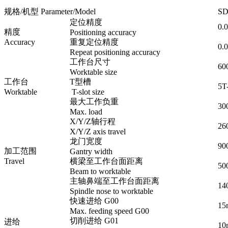
规格/机型 Parameter/Model
SD
定位精度
0.
精度
Positioning accuracy
Accuracy
重复定位精度
0.
Repeat positioning accuracy
工作台尺寸
60
Worktable size
工作台
T型槽
5T
Worktable
T-slot size
最大工作负重
30
Max. load
X/Y/Z轴行程
26
X/Y/Z axis travel
龙门宽度
90
加工范围
Gantry width
Travel
横梁至工作台面距离
50
Beam to worktable
主轴鼻端至工作台面距离
14
Spindle nose to worktable
快速进给 G00
15
Max. feeding speed G00
切削进给 G01
进给
10